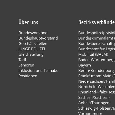
Über uns
Bezirksverbände
Bundesvorstand
Bundespolizeipräsi
Bundeshauptvorstand
Bundeskriminalamt 
Geschäftsstellen
Bundesbereitschaftsp
JUNGE POLIZEI
Bundesamt für Logis
Gleichstellung
Mobilität (BALM)
Tarif
Baden-Württemberg
Senioren
Bayern
Inklusion und Teilhabe
Berlin/Brandenburg
Positionen
Frankfurt am Main (
Niedersachsen/Ham
Nordrhein-Westfale
Rheinland-Pfalz/Hes
Sachsen/Sachsen-
Anhalt/Thüringen
Schleswig-Holstein/
Vorpommern