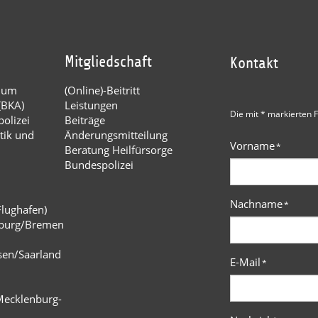
Mitgliedschaft
Kontakt
dium
(Online)-Beitritt
(BKA)
Leistungen
Die mit * markierten F
olizei
Beiträge
tik und
Änderungsmitteilung
Vorname
*
Beratung Heilfürsorge
Bundespolizei
Nachname
*
Flughafen)
burg/Bremen
n
sen/Saarland
E-Mail
*
Mecklenburg-