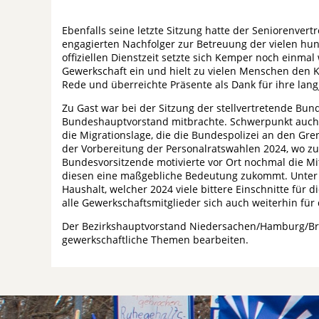
Ebenfalls seine letzte Sitzung hatte der Seniorenvert
engagierten Nachfolger zur Betreuung der vielen hu
offiziellen Dienstzeit setzte sich Kemper noch einmal
Gewerkschaft ein und hielt zu vielen Menschen den Ko
Rede und überreichte Präsente als Dank für ihre langj
Zu Gast war bei der Sitzung der stellvertretende B
Bundeshauptvorstand mitbrachte. Schwerpunkt auch in
die Migrationslage, die die Bundespolizei an den Gr
der Vorbereitung der Personalratswahlen 2024, wo zul
Bundesvorsitzende motivierte vor Ort nochmal die M
diesen eine maßgebliche Bedeutung zukommt. Unter
Haushalt, welcher 2024 viele bittere Einschnitte für 
alle Gewerkschaftsmitglieder sich auch weiterhin für
Der Bezirkshauptvorstand Niedersachen/Hamburg/Br
gewerkschaftliche Themen bearbeiten.