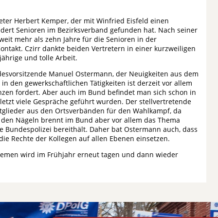
reter Herbert Kemper, der mit Winfried Eisfeld einen
ndert Senioren im Bezirksverband gefunden hat. Nach seiner
 weit mehr als zehn Jahre für die Senioren in der
ntakt. Czirr dankte beiden Vertretern in einer kurzweiligen
ährige und tolle Arbeit.
undesvorsitzende Manuel Ostermann, der Neuigkeiten aus dem
 den gewerkschaftlichen Tätigkeiten ist derzeit vor allem
enzen fordert. Aber auch im Bund befindet man sich schon in
etzt viele Gespräche geführt wurden. Der stellvertretende
itglieder aus den Ortsverbänden für den Wahlkampf, da
 den Nägeln brennt im Bund aber vor allem das Thema
die Bundespolizei bereithält. Daher bat Ostermann auch, dass
 die Rechte der Kollegen auf allen Ebenen einsetzen.
emen wird im Frühjahr erneut tagen und dann wieder