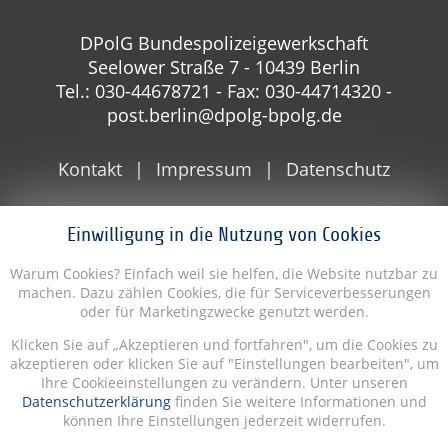
DPolG Bundespolizeigewerkschaft
Seelower Straße 7 - 10439 Berlin
Tel.: 030-44678721 - Fax: 030-44714320 -
post.berlin@dpolg-bpolg.de
Kontakt
Impressum
Datenschutz
Einwilligung in die Nutzung von Cookies
Warum Cookies? Einfach weil sie helfen, die Website nutzbar zu
machen. Dazu zählen Cookies, die für Serviceverbesserungen
oder für Marketingzwecke genutzt werden.
Klicken Sie auf „Akzeptieren und fortfahren", um die Cookies zu
akzeptieren oder klicken Sie auf "Einstellungen bearbeiten", um
Ihre Cookieeinstellungen zu verändern. Unter unseren
Datenschutzerklärung
finden Sie weitere Informationen und
können Ihre Einstellungen jederzeit widerrufen.