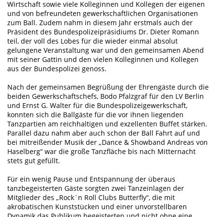
Wirtschaft sowie viele Kolleginnen und Kollegen der eigenen
und von befreundeten gewerkschaftlichen Organisationen
zum Ball. Zudem nahm in diesem Jahr erstmals auch der
Präsident des Bundespolizeipräsidiums Dr. Dieter Romann
teil, der voll des Lobes für die wieder einmal absolut
gelungene Veranstaltung war und den gemeinsamen Abend
mit seiner Gattin und den vielen Kolleginnen und Kollegen
aus der Bundespolizei genoss.
Nach der gemeinsamen Begrüßung der Ehrengäste durch die
beiden Gewerkschaftschefs, Bodo Pfalzgraf für den LV Berlin
und Ernst G. Walter für die Bundespolizeigewerkschaft,
konnten sich die Ballgäste für die vor ihnen liegenden
Tanzpartien am reichhaltigen und exzellenten Buffet stärken.
Parallel dazu nahm aber auch schon der Ball Fahrt auf und
bei mitreißender Musik der „Dance & Showband Andreas von
Haselberg“ war die große Tanzfläche bis nach Mitternacht
stets gut gefüllt.
Für ein wenig Pause und Entspannung der überaus
tanzbegeisterten Gäste sorgten zwei Tanzeinlagen der
Mitglieder des „Rock`n Roll Clubs Butterfly“, die mit
akrobatischen Kunststücken und einer unvorstellbaren
Dynamik das Publikum begeisterten und nicht ohne eine