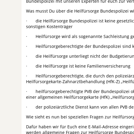
Bundespolizei mit unseren Experten für euch zur Ver
Was musst Du über die Heilfürsorge Bundespolizei w
· die Heilfürsorge Bundespolizei ist keine gesetzlic
sonstigen Kostenträger
· Heilfürsorge wird als sogenannte Sachleistung g
· Heilfürsorgeberechtigte der Bundespolizei sind k
· die Heilfürsorge unterliegt nicht der Budgetieru
· die Heilfürsorge ist keine Familienversicherung
· Heilfürsorgeberechtigte, die durch den polizeiärzt
Heilfürsorgekarte-Zahnarztbehandlung (HfK-Z) „Heilf
· heilfürsorgeberechtigte PVB der Bundespolizei oh
einer allgemeinen Heilfürsorgekarte (HfK) „Heilfürsor
· der polizeiärztliche Dienst kann von allen PVB 
Wie sieht es nun bei speziellen Fragen zur Heilfürso
Dafür haben wir für Euch eine E-Mail-Adresse eingeri
werden allgemeine Fragen zur Heilfürsorge Bundespoli