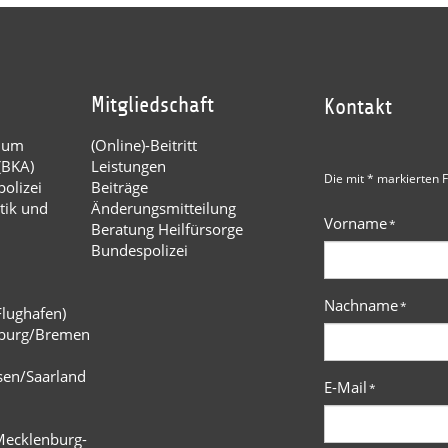
Mitgliedschaft
Kontakt
dium
(Online)-Beitritt
(BKA)
Leistungen
Die mit * markierten F
olizei
Beiträge
tik und
Änderungsmitteilung
Vorname
*
Beratung Heilfürsorge
Bundespolizei
Nachname
*
Flughafen)
burg/Bremen
n
sen/Saarland
E-Mail
*
Mecklenburg-