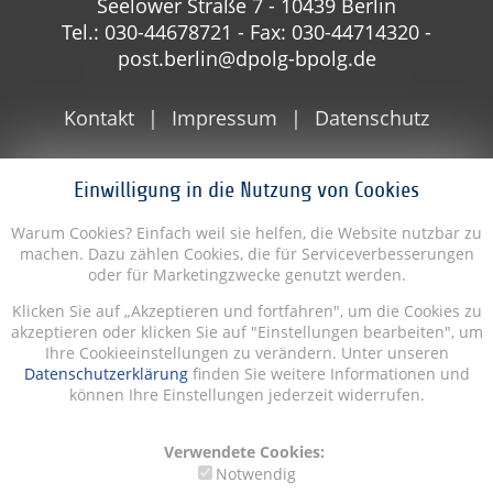
Seelower Straße 7 - 10439 Berlin
Tel.: 030-44678721 - Fax: 030-44714320 -
post.berlin@dpolg-bpolg.de
Kontakt
Impressum
Datenschutz
Einwilligung in die Nutzung von Cookies
Warum Cookies? Einfach weil sie helfen, die Website nutzbar zu
machen. Dazu zählen Cookies, die für Serviceverbesserungen
oder für Marketingzwecke genutzt werden.
Klicken Sie auf „Akzeptieren und fortfahren", um die Cookies zu
akzeptieren oder klicken Sie auf "Einstellungen bearbeiten", um
Ihre Cookieeinstellungen zu verändern. Unter unseren
Datenschutzerklärung
finden Sie weitere Informationen und
können Ihre Einstellungen jederzeit widerrufen.
Verwendete Cookies:
Notwendig