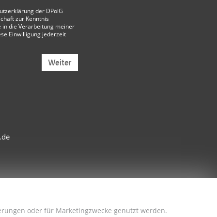
utzerklärung der DPolG
chaft
zur Kenntnis
 in die Verarbeitung meiner
ese Einwilligung jederzeit
Weiter
.de
sserungen oder für Marketingzwecke genutzt werden.