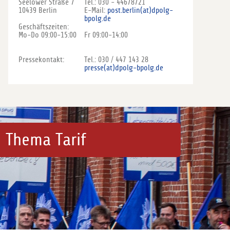
Seelower Straße 7
Tel.: 030 - 44678721
10439 Berlin
E-Mail:
post.berlin(at)dpolg-
bpolg.de
Geschäftszeiten:
Mo-Do 09:00-15:00
Fr 09:00-14:00
Pressekontakt:
Tel.: 030 / 447 143 28
presse(at)dpolg-bpolg.de
 Thema Tarif