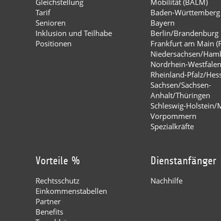
Gleichstellung
Mobilität (BALM)
Tarif
Baden-Württemberg
Senioren
Bayern
Inklusion und Teilhabe
Berlin/Brandenburg
Positionen
Frankfurt am Main (
Niedersachsen/Ham
Nordrhein-Westfale
Rheinland-Pfalz/Hes
Sachsen/Sachsen-
Anhalt/Thüringen
Schleswig-Holstein/
Vorpommern
Spezialkräfte
Vorteile %
Dienstanfänger
Rechtsschutz
Nachhilfe
Einkommenstabellen
Partner
Benefits