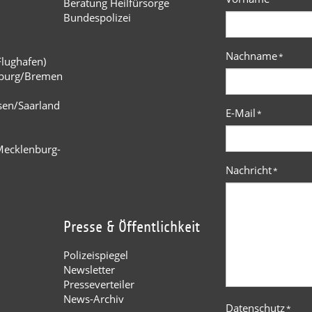
Beratung Heilfürsorge
Bundespolizei
Nachname
*
Flughafen)
burg/Bremen
n
sen/Saarland
E-Mail
*
Mecklenburg-
Nachricht
*
Presse & Öffentlichkeit
Polizeispiegel
Newsletter
Presseverteiler
News-Archiv
Datenschutz
*