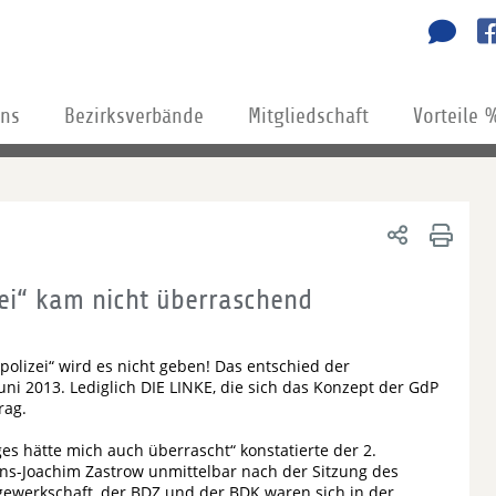
uns
Bezirksverbände
Mitgliedschaft
Vorteile 
zei“ kam nicht überraschend
polizei“ wird es nicht geben! Das entschied der
i 2013. Lediglich DIE LINKE, die sich das Konzept der GdP
rag.
s hätte mich auch überrascht“ konstatierte der 2.
ns-Joachim Zastrow unmittelbar nach der Sitzung des
ewerkschaft, der BDZ und der BDK waren sich in der