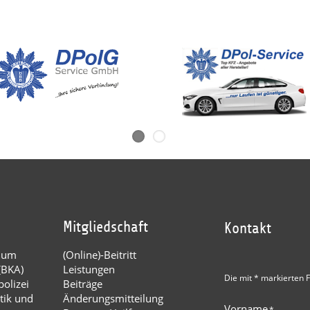
Mitgliedschaft
Kontakt
dium
(Online)-Beitritt
(BKA)
Leistungen
Die mit * markierten F
olizei
Beiträge
tik und
Änderungsmitteilung
Vorname
*