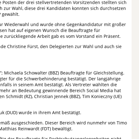
 Posten der drei stellvertretenden Vorsitzenden stellten sich
h zur Wahl, diese drei Kandidaten konnten sich durchsetzen
P gewählt.
ls zur Wiederwahl und wurde ohne Gegenkandidatur mit großer
ssen hat auf eigenen Wunsch die Beauftragte für
ie zurückliegende Arbeit gab es vom Vorstand ein Präsent.
nde Christine Fürst, den Delegierten zur Wahl und auch sie
“; Michaela Schowalter (BBZ) Beauftragte für Gleichstellung.
gter für die Schwerbehinderung bestätigt. Der langjährige
falls in seinem Amt bestätigt. Als Vertreter wählten die
r mehr an Bedeutung gewinnende Bereich Social Media hat
en Schmidt (RZ), Christian Jennek (BBZ), Tim Konieczny (UE)
uk (DUD) wurde in ihrem Amt bestätigt.
gemäß ausgeschieden. Dieser Bereich wird nunmehr von Timo
atthias Reinwardt (FDT) bewältigt.
ig der Beauftragte für Rechtschutzangelegenheiten nicht