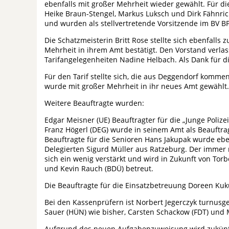
ebenfalls mit großer Mehrheit wieder gewählt. Für die
Heike Braun-Stengel, Markus Luksch und Dirk Fähnric
und wurden als stellvertretende Vorsitzende im BV B
Die Schatzmeisterin Britt Rose stellte sich ebenfal
Mehrheit in ihrem Amt bestätigt. Den Vorstand verla
Tarifangelegenheiten Nadine Helbach. Als Dank für d
Für den Tarif stellte sich, die aus Deggendorf komme
wurde mit großer Mehrheit in ihr neues Amt gewählt.
Weitere Beauftragte wurden:
Edgar Meisner (UE) Beauftragter für die „Junge Polizei
Franz Högerl (DEG) wurde in seinem Amt als Beauftra
Beauftragte für die Senioren Hans Jakupak wurde eben
Delegierten Sigurd Müller aus Ratzeburg. Der imme
sich ein wenig verstärkt und wird in Zukunft von Torb
und Kevin Rauch (BDÜ) betreut.
Die Beauftragte für die Einsatzbetreuung Doreen Kuk
Bei den Kassenprüfern ist Norbert Jegerczyk turnus
Sauer (HÜN) wie bisher, Carsten Schackow (FDT) und M
Aufgrund des neuen Aufgabenzuweisung wird zukünft