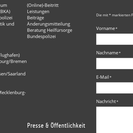
dium
(Online)-Beitritt
(BKA)
Leistungen
Die mit * markierten F
olizei
Beiträge
tik und
Änderungsmitteilung
Vorname
*
Beratung Heilfürsorge
Bundespolizei
Nachname
*
Flughafen)
burg/Bremen
n
sen/Saarland
E-Mail
*
Mecklenburg-
Nachricht
*
Presse & Öffentlichkeit