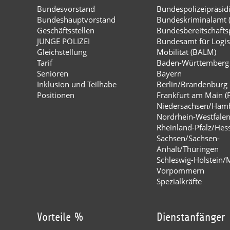
Bundesvorstand
Bundespolizeipräsi
Bundeshauptvorstand
Bundeskriminalamt 
Geschäftsstellen
Bundesbereitschaftsp
JUNGE POLIZEI
Bundesamt für Logis
Gleichstellung
Mobilität (BALM)
Tarif
Baden-Württemberg
Senioren
Bayern
Inklusion und Teilhabe
Berlin/Brandenburg
Positionen
Frankfurt am Main (
Niedersachsen/Ham
Nordrhein-Westfale
Rheinland-Pfalz/Hes
Sachsen/Sachsen-
Anhalt/Thüringen
Schleswig-Holstein/
Vorpommern
Spezialkräfte
Vorteile %
Dienstanfänger