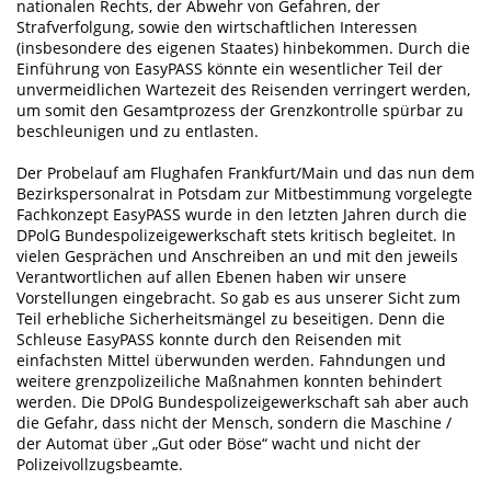
nationalen Rechts, der Abwehr von Gefahren, der
Strafverfolgung, sowie den wirtschaftlichen Interessen
(insbesondere des eigenen Staates) hinbekommen. Durch die
Einführung von EasyPASS könnte ein wesentlicher Teil der
unvermeidlichen Wartezeit des Reisenden verringert werden,
um somit den Gesamtprozess der Grenzkontrolle spürbar zu
beschleunigen und zu entlasten.
Der Probelauf am Flughafen Frankfurt/Main und das nun dem
Bezirkspersonalrat in Potsdam zur Mitbestimmung vorgelegte
Fachkonzept EasyPASS wurde in den letzten Jahren durch die
DPolG Bundespolizeigewerkschaft stets kritisch begleitet. In
vielen Gesprächen und Anschreiben an und mit den jeweils
Verantwortlichen auf allen Ebenen haben wir unsere
Vorstellungen eingebracht. So gab es aus unserer Sicht zum
Teil erhebliche Sicherheitsmängel zu beseitigen. Denn die
Schleuse EasyPASS konnte durch den Reisenden mit
einfachsten Mittel überwunden werden. Fahndungen und
weitere grenzpolizeiliche Maßnahmen konnten behindert
werden. Die DPolG Bundespolizeigewerkschaft sah aber auch
die Gefahr, dass nicht der Mensch, sondern die Maschine /
der Automat über „Gut oder Böse“ wacht und nicht der
Polizeivollzugsbeamte.