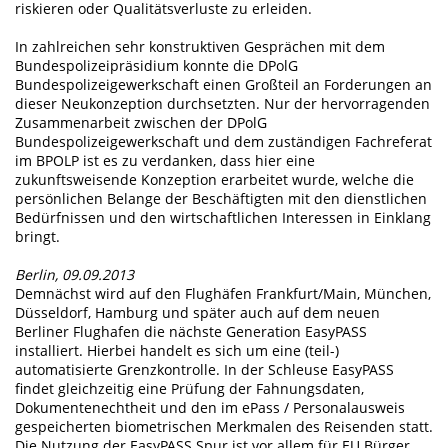
riskieren oder Qualitätsverluste zu erleiden.
In zahlreichen sehr konstruktiven Gesprächen mit dem
Bundespolizeipräsidium konnte die DPolG
Bundespolizeigewerkschaft einen Großteil an Forderungen an
dieser Neukonzeption durchsetzten. Nur der hervorragenden
Zusammenarbeit zwischen der DPolG
Bundespolizeigewerkschaft und dem zuständigen Fachreferat
im BPOLP ist es zu verdanken, dass hier eine
zukunftsweisende Konzeption erarbeitet wurde, welche die
persönlichen Belange der Beschäftigten mit den dienstlichen
Bedürfnissen und den wirtschaftlichen Interessen in Einklang
bringt.
Berlin, 09.09.2013
Demnächst wird auf den Flughäfen Frankfurt/Main, München,
Düsseldorf, Hamburg und später auch auf dem neuen
Berliner Flughafen die nächste Generation EasyPASS
installiert. Hierbei handelt es sich um eine (teil-)
automatisierte Grenzkontrolle. In der Schleuse EasyPASS
findet gleichzeitig eine Prüfung der Fahnungsdaten,
Dokumentenechtheit und den im ePass / Personalausweis
gespeicherten biometrischen Merkmalen des Reisenden statt.
Die Nutzung der EasyPASS Spur ist vor allem für EU Bürger