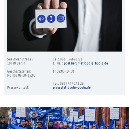
Seelower Straße 7
Tel.: 030 - 44678721
10439 Berlin
E-Mail:
post.berlin(at)dpolg-bpolg.de
Geschäftszeiten:
Fr 09:00-14:00
Mo-Do 09:00-15:00
Tel.: 030 / 447 143 28
Pressekontakt:
presse(at)dpolg-bpolg.de