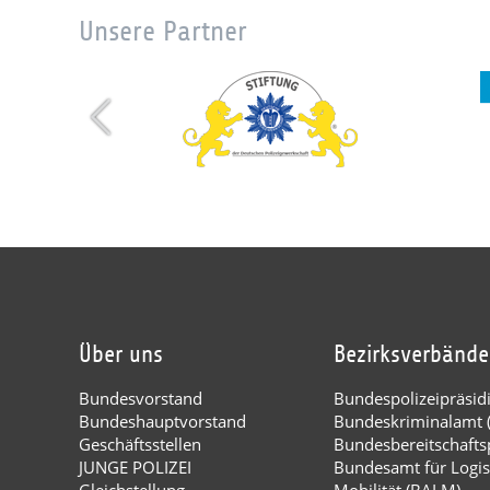
Unsere Partner
Über uns
Bezirksverbände
Bundesvorstand
Bundespolizeipräsi
Bundeshauptvorstand
Bundeskriminalamt 
Geschäftsstellen
Bundesbereitschaftsp
JUNGE POLIZEI
Bundesamt für Logis
Gleichstellung
Mobilität (BALM)