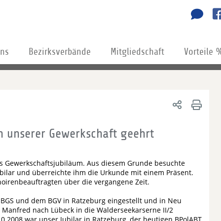
uns
Bezirksverbände
Mitgliedschaft
Vorteile 
in unserer Gewerkschaft geehrt
ges Gewerkschaftsjubiläum. Aus diesem Grunde besuchte
bilar und überreichte ihm die Urkunde mit einem Präsent.
oirenbeauftragten über die vergangene Zeit.
 BGS und dem BGV in Ratzeburg eingestellt und in Neu
Manfred nach Lübeck in die Walderseekarserne II/2
10.2008 war unser Jubilar in Ratzeburg, der heutigen BPolABT