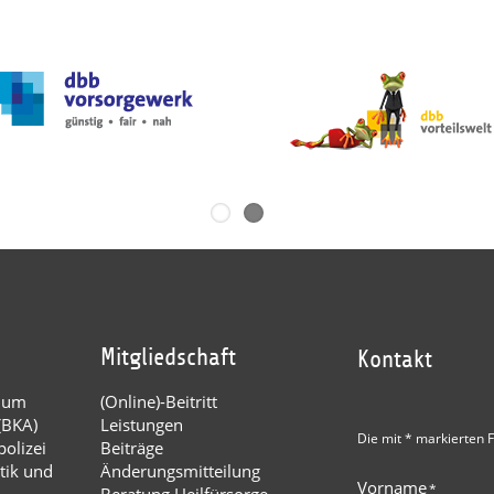
Mitgliedschaft
Kontakt
dium
(Online)-Beitritt
(BKA)
Leistungen
Die mit * markierten F
olizei
Beiträge
tik und
Änderungsmitteilung
Vorname
*
Beratung Heilfürsorge