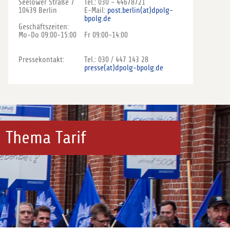
Seelower Straße 7
Tel.: 030 - 44678721
10439 Berlin
E-Mail:
post.berlin(at)dpolg-
bpolg.de
Geschäftszeiten:
Mo-Do 09:00-15:00
Fr 09:00-14:00
Pressekontakt:
Tel.: 030 / 447 143 28
presse(at)dpolg-bpolg.de
 Thema Tarif