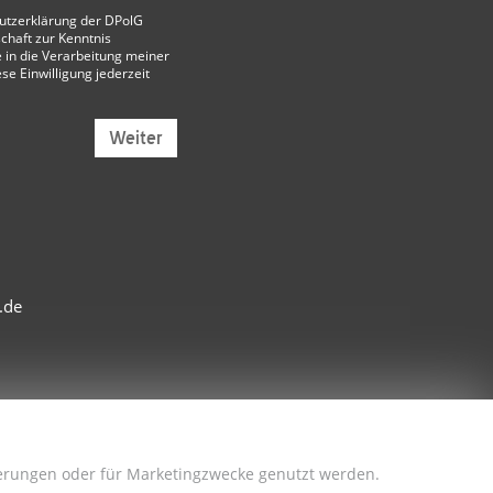
utzerklärung der DPolG
chaft
zur Kenntnis
 in die Verarbeitung meiner
ese Einwilligung jederzeit
Weiter
.de
sserungen oder für Marketingzwecke genutzt werden.