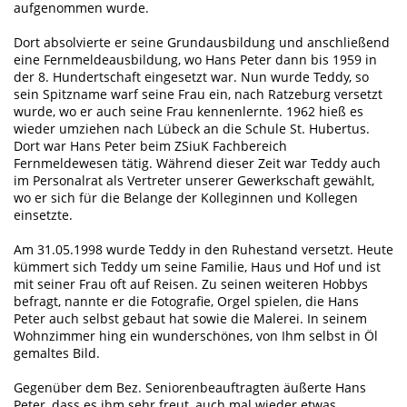
aufgenommen wurde.
Dort absolvierte er seine Grundausbildung und anschließend
eine Fernmeldeausbildung, wo Hans Peter dann bis 1959 in
der 8. Hundertschaft eingesetzt war. Nun wurde Teddy, so
sein Spitzname warf seine Frau ein, nach Ratzeburg versetzt
wurde, wo er auch seine Frau kennenlernte. 1962 hieß es
wieder umziehen nach Lübeck an die Schule St. Hubertus.
Dort war Hans Peter beim ZSiuK Fachbereich
Fernmeldewesen tätig. Während dieser Zeit war Teddy auch
im Personalrat als Vertreter unserer Gewerkschaft gewählt,
wo er sich für die Belange der Kolleginnen und Kollegen
einsetzte.
Am 31.05.1998 wurde Teddy in den Ruhestand versetzt. Heute
kümmert sich Teddy um seine Familie, Haus und Hof und ist
mit seiner Frau oft auf Reisen. Zu seinen weiteren Hobbys
befragt, nannte er die Fotografie, Orgel spielen, die Hans
Peter auch selbst gebaut hat sowie die Malerei. In seinem
Wohnzimmer hing ein wunderschönes, von Ihm selbst in Öl
gemaltes Bild.
Gegenüber dem Bez. Seniorenbeauftragten äußerte Hans
Peter, dass es ihm sehr freut, auch mal wieder etwas