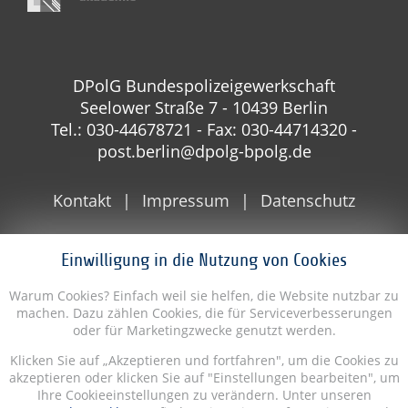
DPolG Bundespolizeigewerkschaft
Seelower Straße 7 - 10439 Berlin
Tel.: 030-44678721 - Fax: 030-44714320 -
post.berlin@dpolg-bpolg.de
Kontakt
Impressum
Datenschutz
Einwilligung in die Nutzung von Cookies
Warum Cookies? Einfach weil sie helfen, die Website nutzbar zu
machen. Dazu zählen Cookies, die für Serviceverbesserungen
oder für Marketingzwecke genutzt werden.
Klicken Sie auf „Akzeptieren und fortfahren", um die Cookies zu
akzeptieren oder klicken Sie auf "Einstellungen bearbeiten", um
Ihre Cookieeinstellungen zu verändern. Unter unseren