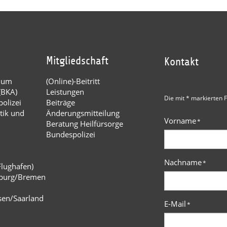
Mitgliedschaft
Kontakt
dium
(Online)-Beitritt
(BKA)
Leistungen
Die mit * markierten F
olizei
Beiträge
tik und
Änderungsmitteilung
Vorname
*
Beratung Heilfürsorge
Bundespolizei
Nachname
*
Flughafen)
burg/Bremen
n
sen/Saarland
E-Mail
*