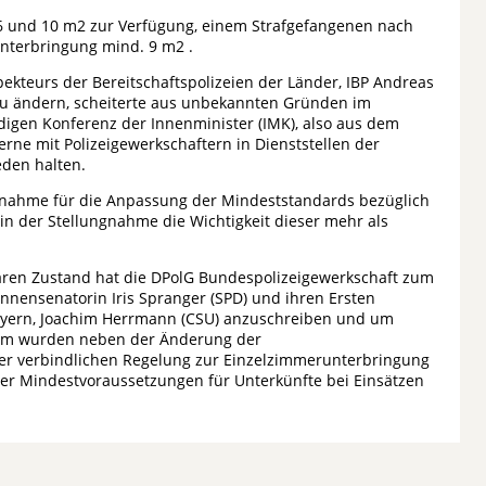
6 und 10 m2 zur Verfügung, einem Strafgefangenen nach
Unterbringung mind. 9 m2 .
pekteurs der Bereitschaftspolizeien der Länder, IBP Andreas
ft zu ändern, scheiterte aus unbekannten Gründen im
ndigen Konferenz der Innenminister (IMK), also aus dem
erne mit Polizeigewerkschaftern in Dienststellen der
eden halten.
ungnahme für die Anpassung der Mindeststandards bezüglich
n der Stellungnahme die Wichtigkeit dieser mehr als
aren Zustand hat die DPolG Bundespolizeigewerkschaft zum
nnensenatorin Iris Spranger (SPD) und ihren Ersten
 Bayern, Joachim Herrmann (CSU) anzuschreiben und um
dem wurden neben der Änderung der
er verbindlichen Regelung zur Einzelzimmerunterbringung
ger Mindestvoraussetzungen für Unterkünfte bei Einsätzen