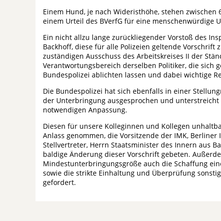
Einem Hund, je nach Wideristhöhe, stehen zwischen 
einem Urteil des BVerfG für eine menschenwürdige 
Ein nicht allzu lange zurückliegender Vorstoß des Ins
Backhoff, diese für alle Polizeien geltende Vorschri
zuständigen Ausschuss des Arbeitskreises II der Stä
Verantwortungsbereich derselben Politiker, die sich g
Bundespolizei ablichten lassen und dabei wichtige R
Die Bundespolizei hat sich ebenfalls in einer Stell
der Unterbringung ausgesprochen und unterstreicht i
notwendigen Anpassung.
Diesen für unsere Kolleginnen und Kollegen unhaltb
Anlass genommen, die Vorsitzende der IMK, Berliner I
Stellvertreter, Herrn Staatsminister des Innern aus
baldige Änderung dieser Vorschrift gebeten. Außer
Mindestunterbringungsgröße auch die Schaffung ein
sowie die strikte Einhaltung und Überprüfung sonsti
gefordert.