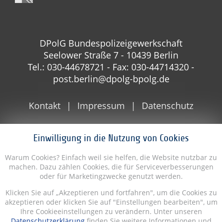
DPolG Bundespolizeigewerkschaft
Seelower Straße 7 - 10439 Berlin
Tel.: 030-44678721 - Fax: 030-44714320 -
post.berlin@dpolg-bpolg.de
Kontakt
Impressum
Datenschutz
Einwilligung in die Nutzung von Cookies
Warum Cookies? Einfach weil sie helfen, die Website nutzbar zu
machen. Dazu zählen Cookies, die für Serviceverbesserungen
oder für Marketingzwecke genutzt werden.
Klicken Sie auf „Akzeptieren und fortfahren", um die Cookies zu
akzeptieren oder klicken Sie auf "Einstellungen bearbeiten", um
Ihre Cookieeinstellungen zu verändern. Unter unseren
Datenschutzerklärung
finden Sie weitere Informationen und