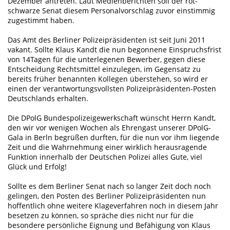
Dezember antreten. Laut Medienberichten soll der rot-
schwarze Senat diesem Personalvorschlag zuvor einstimmig
zugestimmt haben.
Das Amt des Berliner Polizeipräsidenten ist seit Juni 2011
vakant. Sollte Klaus Kandt die nun begonnene Einspruchsfrist
von 14Tagen für die unterlegenen Bewerber, gegen diese
Entscheidung Rechtsmittel einzulegen, im Gegensatz zu
bereits früher benannten Kollegen überstehen, so wird er
einen der verantwortungsvollsten Polizeipräsidenten-Posten
Deutschlands erhalten.
Die DPolG Bundespolizeigewerkschaft wünscht Herrn Kandt,
den wir vor wenigen Wochen als Ehrengast unserer DPolG-
Gala in Berln begrüßen durften, für die nun vor ihm liegende
Zeit und die Wahrnehmung einer wirklich herausragende
Funktion innerhalb der Deutschen Polizei alles Gute, viel
Glück und Erfolg!
Sollte es dem Berliner Senat nach so langer Zeit doch noch
gelingen, den Posten des Berliner Polizeipräsidenten nun
hoffentlich ohne weitere Klageverfahren noch in diesem Jahr
besetzen zu können, so spräche dies nicht nur für die
besondere persönliche Eignung und Befähigung von Klaus