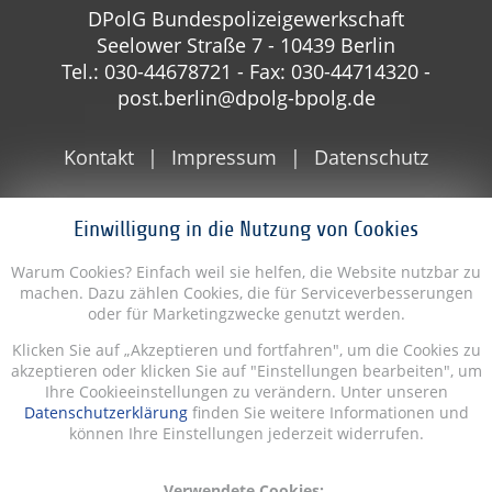
DPolG Bundespolizeigewerkschaft
Seelower Straße 7 - 10439 Berlin
Tel.: 030-44678721 - Fax: 030-44714320 -
post.berlin@dpolg-bpolg.de
Kontakt
Impressum
Datenschutz
Einwilligung in die Nutzung von Cookies
Warum Cookies? Einfach weil sie helfen, die Website nutzbar zu
machen. Dazu zählen Cookies, die für Serviceverbesserungen
oder für Marketingzwecke genutzt werden.
Klicken Sie auf „Akzeptieren und fortfahren", um die Cookies zu
akzeptieren oder klicken Sie auf "Einstellungen bearbeiten", um
Ihre Cookieeinstellungen zu verändern. Unter unseren
Datenschutzerklärung
finden Sie weitere Informationen und
können Ihre Einstellungen jederzeit widerrufen.
Verwendete Cookies: