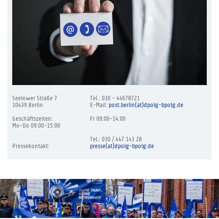
Seelower Straße 7
Tel.: 030 - 44678721
10439 Berlin
E-Mail:
post.berlin(at)dpolg-bpolg.de
Geschäftszeiten:
Fr 09:00-14:00
Mo-Do 09:00-15:00
Tel.: 030 / 447 143 28
Pressekontakt:
presse(at)dpolg-bpolg.de