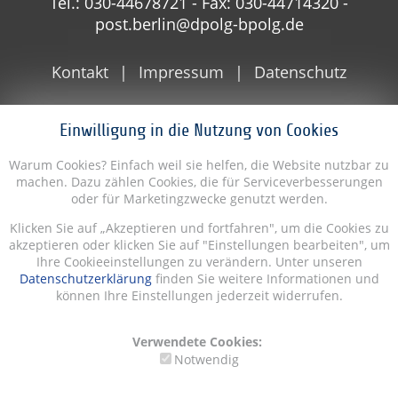
Tel.: 030-44678721 - Fax: 030-44714320 -
post.berlin@dpolg-bpolg.de
Kontakt
Impressum
Datenschutz
Einwilligung in die Nutzung von Cookies
Warum Cookies? Einfach weil sie helfen, die Website nutzbar zu
machen. Dazu zählen Cookies, die für Serviceverbesserungen
oder für Marketingzwecke genutzt werden.
Klicken Sie auf „Akzeptieren und fortfahren", um die Cookies zu
akzeptieren oder klicken Sie auf "Einstellungen bearbeiten", um
Ihre Cookieeinstellungen zu verändern. Unter unseren
Datenschutzerklärung
finden Sie weitere Informationen und
können Ihre Einstellungen jederzeit widerrufen.
Verwendete Cookies:
Notwendig