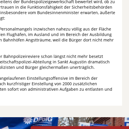
seitens der Bundespolizeigewerkschaft bewertet wird, ob zu
trauen in die Funktionsfähigkeit der Sicherheitsbehörden
k, insbesondere vom Bundesinnenminister erwarten, äußerte
gt:
 Personalmangels inzwischen nahezu völlig aus der Fläche
len Flughäfen, im Ausland und im Bereich der Ausbildung
len Bahnhöfen Angstträume, weil die Bürger dort nicht mehr
er Bahnpolizeireviere schon längst nicht mehr besetzt
tschaftspolizei-Abteilung in Sankt Augustin dramatisch
polizisten und Bürger gleichermaßen unerträglich.
ngelaufenen Einstellungsoffensive im Bereich der
ch kurzfristiger Einstellung von 2000 zusätzlichen
ten sofort von administrativen Aufgaben zu entlasten und