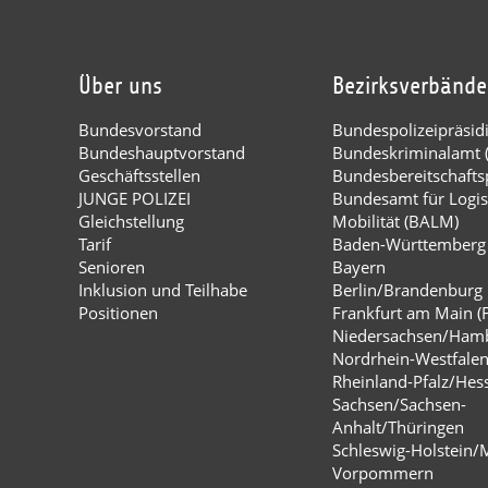
Über uns
Bezirksverbände
Bundesvorstand
Bundespolizeipräsi
Bundeshauptvorstand
Bundeskriminalamt 
Geschäftsstellen
Bundesbereitschaftsp
JUNGE POLIZEI
Bundesamt für Logis
Gleichstellung
Mobilität (BALM)
Tarif
Baden-Württemberg
Senioren
Bayern
Inklusion und Teilhabe
Berlin/Brandenburg
Positionen
Frankfurt am Main (
Niedersachsen/Ham
Nordrhein-Westfale
Rheinland-Pfalz/Hes
Sachsen/Sachsen-
Anhalt/Thüringen
Schleswig-Holstein/
Vorpommern