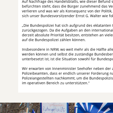
Auf Nachfrage des Handelsblatts, wie dieser Befund 
befürchten steht, dass die Bürger zunehmend das Ver
verlieren und was wir als Konsequenz von der Politi
sich unser Bundesvorsitzender Ernst G. Walter wie fol
„Die Bundespolizei hat sich aufgrund des eklatanten
zurückgezogen. Da die Aufgaben an den internationa
derzeit absolute Priorität besitzen, entstehen an vie
auf die Bundespolizei zählen können.
Insbesondere in NRW, wo weit mehr als die Hälfte all
werden können und selbst die zuständige Bundesberei
unterbesetzt ist, ist die Situation sowohl für Bundes
Wir erwarten von Innenminister Seehofer neben der a
Polizeibeamten, dass er endlich unserer Forderung na
Polizeiangestellten nachkommt, um die Bundespolizis
im operativen Bereich zu unterstützen.“