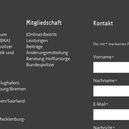
Mitgliedschaft
Kontakt
dium
(Online)-Beitritt
(BKA)
Leistungen
Die mit * markierten F
olizei
Beiträge
tik und
Änderungsmitteilung
Vorname
*
Beratung Heilfürsorge
Bundespolizei
Nachname
*
Flughafen)
burg/Bremen
n
sen/Saarland
E-Mail
*
Mecklenburg-
Nachricht
*