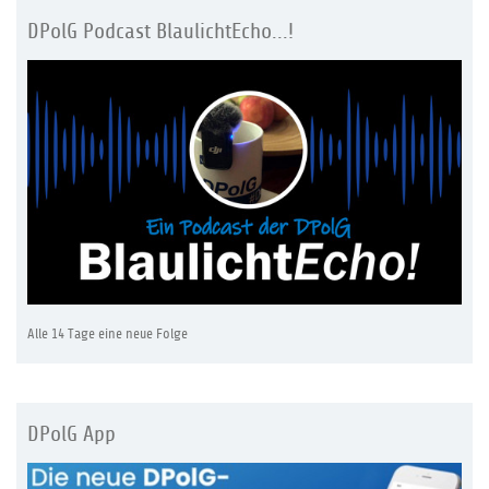
DPolG Podcast BlaulichtEcho...!
Alle 14 Tage eine neue Folge
DPolG App