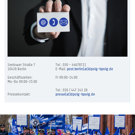
Seelower Straße 7
Tel.: 030 - 44678721
10439 Berlin
E-Mail:
post.berlin(at)dpolg-bpolg.de
Geschäftszeiten:
Fr 09:00-14:00
Mo-Do 09:00-15:00
Tel.: 030 / 447 143 28
Pressekontakt:
presse(at)dpolg-bpolg.de